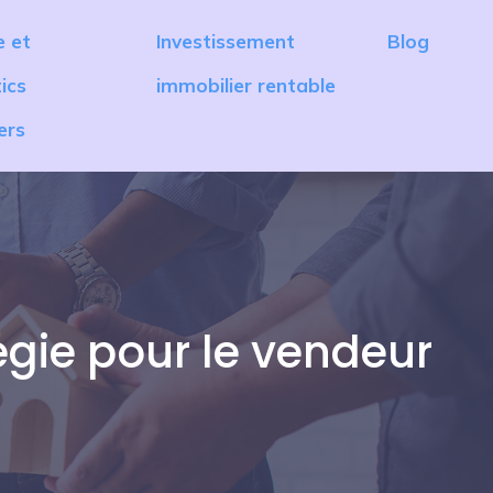
e et
Investissement
Blog
ics
immobilier rentable
ers
égie pour le vendeur