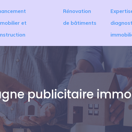
nancement
Rénovation
Expertis
mobilier et
de bâtiments
diagnost
nstruction
immobili
ne publicitaire immobi