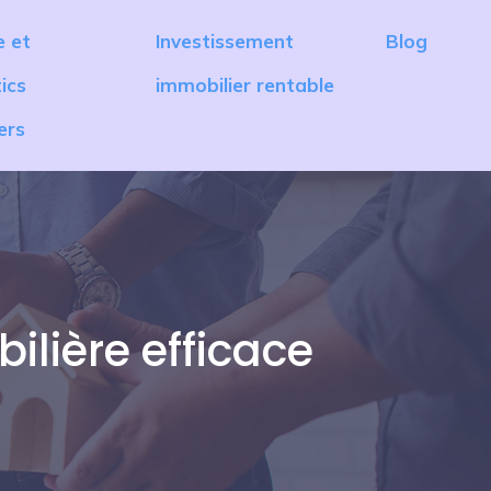
e et
Investissement
Blog
ics
immobilier rentable
ers
lière efficace